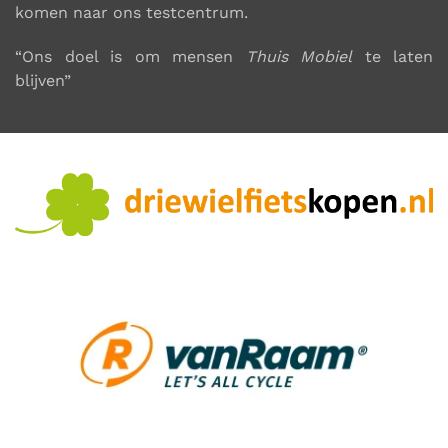
komen naar ons testcentrum
.
“Ons doel is om mensen
Thuis Mobiel
te laten
blijven”