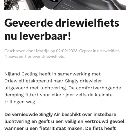
Geveerde driewielfiets
nu leverbaar!
Geschreven door
Martijn
op
02/09/2023
. Gepost in
driewielfiets
,
Nieuws en Tips over driewielfiets
.
Nijland Cycling heeft in samenwerking met
Driewielfietskopen.nl haar Singly driewieler
uitgevoerd met luchtvering. De comfortverhogende
demping filtert voor elke rijder zelfs de kleinste
trillingen weg.
De vernieuwde Singly Air beschikt over instelbare
luchtvering en geeft u een veilig en vertrouwd gevoel
wanneer u een fietsrit gaat maken. De fiets heeft