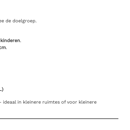
ee de doelgroep.
 kinderen
.
 cm
.
L)
ideaal in kleinere ruimtes of voor kleinere