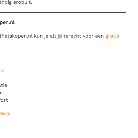
andig eropuit.
pen.nl
ielfietskopen.nl kun je altijd terecht voor een
gratis
jn
atie
en
fort
en.nl
.