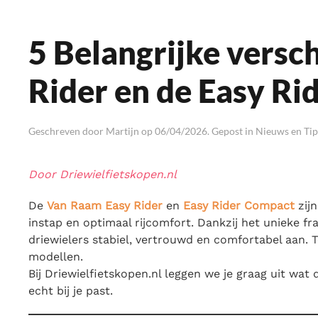
5 Belangrijke versch
Rider en de Easy R
Geschreven door
Martijn
op
06/04/2026
. Gepost in
Nieuws en Tips
Door Driewielfietskopen.nl
De
Van Raam Easy Rider
en
Easy Rider Compact
zijn
instap en optimaal rijcomfort. Dankzij het unieke f
driewielers stabiel, vertrouwd en comfortabel aan. To
modellen.
Bij Driewielfietskopen.nl leggen we je graag uit wat d
echt bij je past.