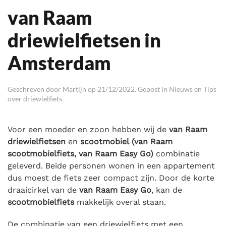
van Raam
driewielfietsen in
Amsterdam
Geschreven door
Martijn
op
21/12/2022
. Gepost in
Nieuws en Tips
over driewielfiets
.
Voor een moeder en zoon hebben wij de
van Raam
driewielfietsen
en
scootmobiel
(van Raam
scootmobielfiets, van Raam Easy Go)
combinatie
geleverd. Beide personen wonen in een appartement
dus moest de fiets zeer compact zijn. Door de korte
draaicirkel van de
van Raam Easy Go
, kan de
scootmobielfiets
makkelijk overal staan.
De combinatie van een driewielfiets met een