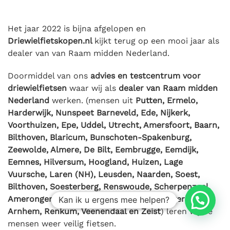
Het jaar 2022 is bijna afgelopen en
Driewielfietskopen.nl
kijkt terug op een mooi jaar als
dealer van van Raam midden Nederland.
Doormiddel van ons
advies en testcentrum voor
driewielfietsen
waar wij als
dealer van Raam midden
Nederland
werken. (mensen uit
Putten, Ermelo,
Harderwijk, Nunspeet Barneveld, Ede, Nijkerk,
Voorthuizen, Epe, Uddel, Utrecht, Amersfoort, Baarn,
Bilthoven, Blaricum, Bunschoten-Spakenburg,
Zeewolde, Almere, De Bilt, Eembrugge, Eemdijk,
Eemnes, Hilversum, Hoogland, Huizen, Lage
Vuursche, Laren (NH), Leusden, Naarden, Soest,
Bilthoven, Soesterberg, Renswoude, Scherpenzeel,
Amerongen, Wageningen, Bennekom, Oosterbeek,
Kan ik u ergens mee helpen?
Arnhem, Renkum, Veenendaal en Zeist
) leren wij de
mensen weer veilig fietsen.