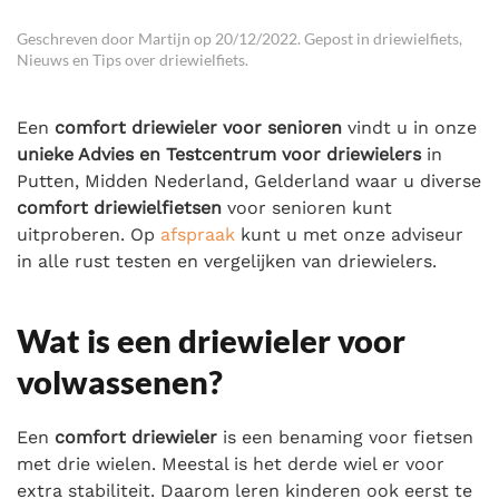
Geschreven door
Martijn
op
20/12/2022
. Gepost in
driewielfiets
,
Nieuws en Tips over driewielfiets
.
Een
comfort driewieler
voor senioren
vindt u in onze
unieke Advies en Testcentrum voor driewielers
in
Putten, Midden Nederland, Gelderland waar u diverse
comfort driewielfietsen
voor senioren kunt
uitproberen. Op
afspraak
kunt u met onze adviseur
in alle rust testen en vergelijken van driewielers.
Wat is een driewieler voor
volwassenen?
Een
comfort driewieler
is een benaming voor fietsen
met drie wielen. Meestal is het derde wiel er voor
extra stabiliteit. Daarom leren kinderen ook eerst te