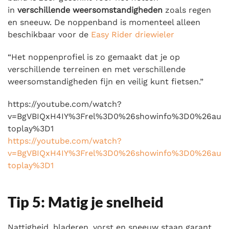
in
verschillende weersomstandigheden
zoals regen
en sneeuw. De noppenband is momenteel alleen
beschikbaar voor de
Easy Rider driewieler
“Het noppenprofiel is zo gemaakt dat je op
verschillende terreinen en met verschillende
weersomstandigheden fijn en veilig kunt fietsen.”
https://youtube.com/watch?
v=BgVBIQxH4IY%3Frel%3D0%26showinfo%3D0%26au
toplay%3D1
https://youtube.com/watch?
v=BgVBIQxH4IY%3Frel%3D0%26showinfo%3D0%26au
toplay%3D1
Tip 5: Matig je snelheid
Nattigheid, bladeren, vorst en sneeuw staan garant