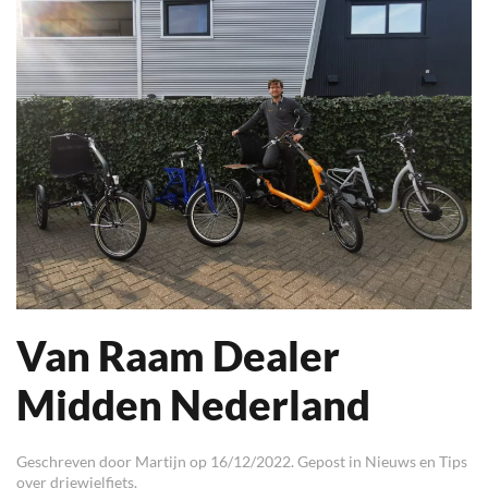
Van Raam Dealer
Midden Nederland
Geschreven door
Martijn
op
16/12/2022
. Gepost in
Nieuws en Tips
over driewielfiets
.