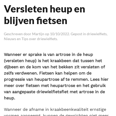
Versleten heup en
blijven fietsen
Geschreven door
Martijn
op
10/10/2022
. Gepost in
driewielfiets
,
Nieuws en Tips over driewielfiets
.
Wanneer er sprake is van artrose in de heup
(versleten heup) is het kraakbeen dat tussen het
dijbeen en de kom van het bekken zit versleten of
zelfs verdwenen. Fietsen kan helpen om de
progressie van heupartrose af te remmen. Lees hier
meer over fietsen met heupartrose en het gebruik
van aangepaste driewielfietsfiet met artrose in de
heup.
Wanneer de afname in kraakbeenkwaliteit ernstige
vormen aanneemt, kunnen de gewrichten niet meer