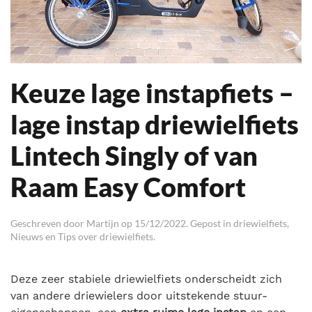
Keuze lage instapfiets –
lage instap driewielfiets
Lintech Singly of van
Raam Easy Comfort
Geschreven door
Martijn
op
15/12/2022
. Gepost in
driewielfiets
,
Nieuws en Tips over driewielfiets
.
Deze zeer stabiele driewielfiets onderscheidt zich
van andere driewielers door uitstekende stuur-